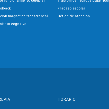
de funcionamiento cerebral
Trastornos neuropsiquiátrico
edback
Fracaso escolar
ción magnética transcraneal
Déficit de atención
iento cognitivo
REVIA
HORARIO